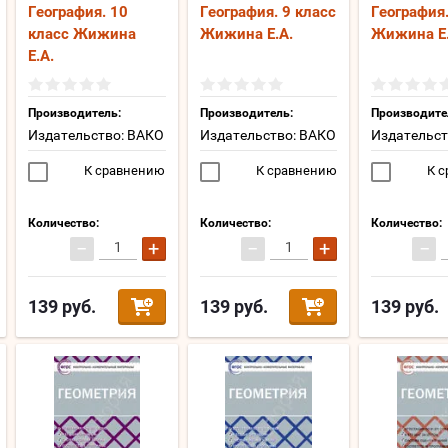
География. 10
География. 9 класс
География.
класс Жижина
Жижина Е.А.
Жижина Е.
Е.А.
Производитель:
Производитель:
Производите
Издательство: ВАКО
Издательство: ВАКО
Издательст
К сравнению
К сравнению
К с
Количество:
Количество:
Количество:
−
+
−
+
−
139
руб.
139
руб.
139
руб.