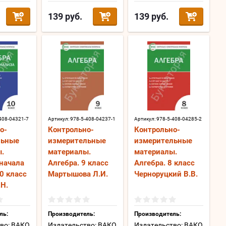
139
руб.
139
руб.
408-04321-7
Артикул:
978-5-408-04237-1
Артикул:
978-5-408-04285-2
о-
Контрольно-
Контрольно-
льные
измерительные
измерительные
.
материалы.
материалы.
 начала
Алгебра. 9 класс
Алгебра. 8 класс
0 класс
Мартышова Л.И.
Черноруцкий В.В.
.Н.
ль:
Производитель:
Производитель:
во: ВАКО
Издательство: ВАКО
Издательство: ВАКО