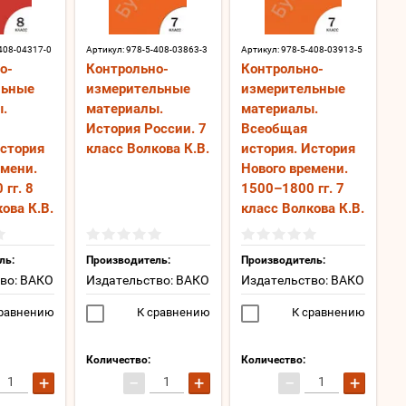
408-04317-0
Артикул:
978-5-408-03863-3
Артикул:
978-5-408-03913-5
о-
Контрольно-
Контрольно-
льные
измерительные
измерительные
.
материалы.
материалы.
История России. 7
Всеобщая
История
класс Волкова К.В.
история. История
емени.
Нового времени.
гг. 8
1500–1800 гг. 7
ова К.В.
класс Волкова К.В.
ль:
Производитель:
Производитель:
во: ВАКО
Издательство: ВАКО
Издательство: ВАКО
равнению
К сравнению
К сравнению
Количество:
Количество:
+
−
+
−
+