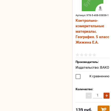
Артикул:
978-5-408-03838-1
Контрольно-
измерительные
материалы.
География. 5 класс
Жижина Е.А.
Производитель:
Издательство: ВАКО
К сравнению
Количество:
−
+
139
руб.