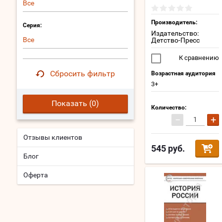
Все
Производитель:
Серия:
Издательство:
Все
Детство-Пресс
К сравнению
Сбросить фильтр
Возрастная аудитория
3+
Показать (
0
)
Количество:
−
+
Отзывы клиентов
545
руб.
Блог
Оферта