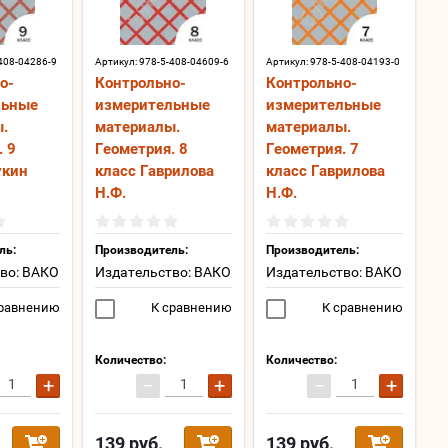
408-04286-9
Артикул:
978-5-408-04609-6
Артикул:
978-5-408-04193-0
о-
Контрольно-
Контрольно-
льные
измерительные
измерительные
.
материалы.
материалы.
. 9
Геометрия. 8
Геометрия. 7
укин
класс Гаврилова
класс Гаврилова
Н.Ф.
Н.Ф.
ль:
Производитель:
Производитель:
во: ВАКО
Издательство: ВАКО
Издательство: ВАКО
равнению
К сравнению
К сравнению
Количество:
Количество:
+
−
+
−
+
139
руб.
139
руб.