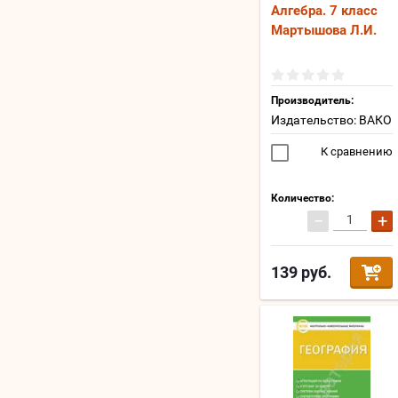
Алгебра. 7 класс
Мартышова Л.И.
Производитель:
Издательство: ВАКО
К сравнению
Количество:
−
+
139
руб.