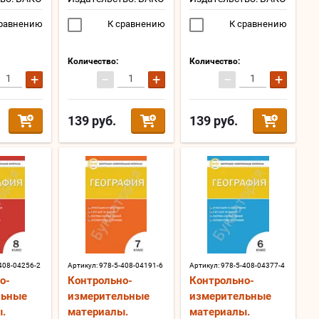
равнению
К сравнению
К сравнению
Количество:
Количество:
+
−
+
−
+
139
руб.
139
руб.
408-04256-2
Артикул:
978-5-408-04191-6
Артикул:
978-5-408-04377-4
о-
Контрольно-
Контрольно-
льные
измерительные
измерительные
.
материалы.
материалы.