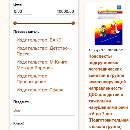
Цена:
Производитель
Издательство: ВАКО
Издательство: Детство-
Артикул:
9785906937681
Пресс
Конспекты
Издательство: М-Книга,
подгрупповых
Метода-Воронеж
логопедических
занятий в группе
Издательство:
Просвещение
компенсирующей
направленности
Издательство: Сфера
ДОО для детей с
тяжелыми
Предмет:
нарушениями речи
Все
с 6 до 7 лет
(Подготовительная
Класс:
к школе группа)