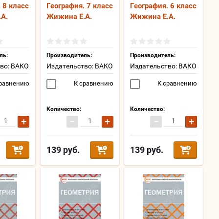
 8 класс
География. 7 класс
География. 6 класс
А.
Жижина Е.А.
Жижина Е.А.
ль:
Производитель:
Производитель:
во: ВАКО
Издательство: ВАКО
Издательство: ВАКО
равнению
К сравнению
К сравнению
Количество:
Количество:
+
−
+
−
+
139
руб.
139
руб.