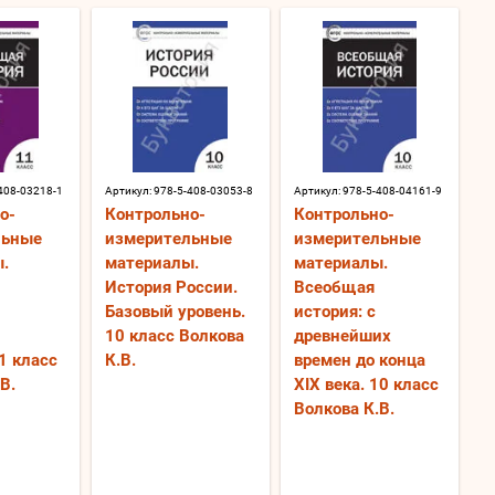
408-03218-1
Артикул:
978-5-408-03053-8
Артикул:
978-5-408-04161-9
о-
Контрольно-
Контрольно-
льные
измерительные
измерительные
.
материалы.
материалы.
История России.
Всеобщая
Базовый уровень.
история: с
10 класс Волкова
древнейших
1 класс
К.В.
времен до конца
В.
XIX века. 10 класс
Волкова К.В.