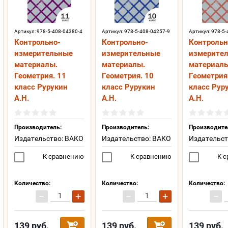
Артикул:
978-5-408-04380-4
Артикул:
978-5-408-04257-9
Артикул:
978-5-
Контрольно-
Контрольно-
Контрольн
измерительные
измерительные
измерите
материалы.
материалы.
материалы
Геометрия. 11
Геометрия. 10
Геометрия
класс Рурукин
класс Рурукин
класс Рур
А.Н.
А.Н.
А.Н.
Производитель:
Производитель:
Производите
Издательство: ВАКО
Издательство: ВАКО
Издательст
К сравнению
К сравнению
К с
Количество:
Количество:
Количество:
−
+
−
+
−
139
руб.
139
руб.
139
руб.