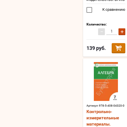
К сравнению
Количество:
−
+
139
руб.
Артикул:
978-5-408-04320-0
Контрольно-
измерительные
материалы.